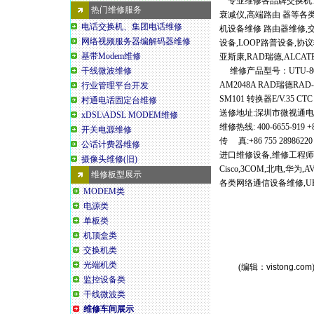
专业维修各品牌交换机:Ci
热门维修服务
衰减仪,高端路由 器等各类
电话交换机、集团电话维修
机设备维修 路由器维修,交
网络视频服务器编解码器维修
设备,LOOP路普设备,协议
基带Modem维修
亚斯康,RAD瑞德,ALCAT
干线微波维修
维修产品型号：UTU-801 802 
AM2048A RAD瑞德RAD-AS
行业管理平台开发
SM101 转换器E/V.35 C
村通电话固定台维修
送修地址:深圳市微视通电
xDSL\ADSL MODEM维修
维修热线: 400-6655-919 +8
开关电源维修
传 真:+86 755 28986220
公话计费器维修
进口维修设备,维修工程师
摄像头维修(旧)
Cisco,3COM,北电,华为
维修板型展示
各类网络通信设备维修,UP
MODEM类
电源类
单板类
机顶盒类
交换机类
光端机类
(编辑：
vistong.com
监控设备类
干线微波类
维修车间展示