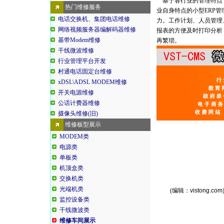
基于各行业的管理特点，
热门维修服务
业自身特点的小型ERP
电话交换机、集团电话维修
力。工作计划、人员管理
网络视频服务器编解码器维修
报表的方便及时打印分析
基带Modem维修
再繁琐。
干线微波维修
行业管理平台开发
村通电话固定台维修
xDSL\ADSL MODEM维修
开关电源维修
公话计费器维修
摄像头维修(旧)
维修板型展示
MODEM类
电源类
单板类
机顶盒类
交换机类
光端机类
(编辑：
vistong.com
监控设备类
干线微波类
维修车间展示