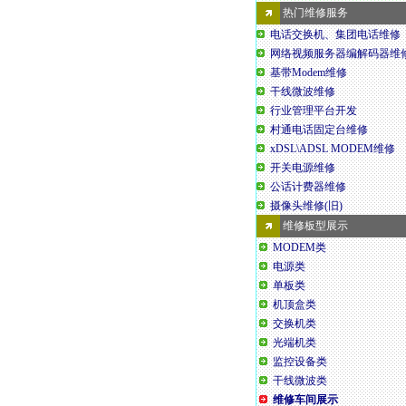
热门维修服务
电话交换机、集团电话维修
网络视频服务器编解码器维
基带Modem维修
干线微波维修
行业管理平台开发
村通电话固定台维修
xDSL\ADSL MODEM维修
开关电源维修
公话计费器维修
摄像头维修(旧)
维修板型展示
MODEM类
电源类
单板类
机顶盒类
交换机类
光端机类
监控设备类
干线微波类
维修车间展示