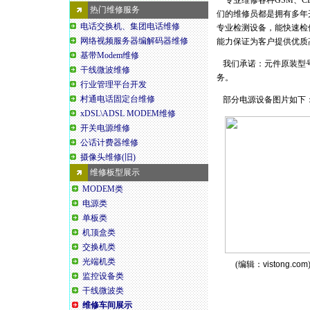
专业维修各种GSM、C
热门维修服务
们的维修员都是拥有多年
电话交换机、集团电话维修
专业检测设备，能快速检
网络视频服务器编解码器维修
能力保证为客户提供优质
基带Modem维修
我们承诺：元件原装型号
干线微波维修
务。
行业管理平台开发
村通电话固定台维修
部分电源设备图片如下
xDSL\ADSL MODEM维修
开关电源维修
公话计费器维修
摄像头维修(旧)
维修板型展示
MODEM类
电源类
单板类
机顶盒类
交换机类
光端机类
(编辑：
vistong.com
监控设备类
干线微波类
维修车间展示