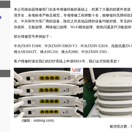
本公司路由器维修部门在多年维修经验的基础上，积累了大量的软硬件资源
境齐全，各项标准严格且规范，专项维修工程师数十名，能够做到无障碍批
修
火、中兴和华为等厂商的设备，除此之外其他品牌的设备均能对接。常见的电
存损坏、主板故障、网络端口故障、Wi-Fi模块故障、散热问题及PCB板损
部分维修型号举例如下：
中兴ZXHN E1600、中兴ZXHN E8820 V3、中兴ZXHN E2618、兆能讯通ZN-
烽火SR1041ZT、烽火HG310、烽火R2600、中兴ZXHN Z503...
客户维修时请在我们的ERP系统上申请RMA号，我们会尽快联系您！
(编辑：
vistong.com
)
被浏览次数：9