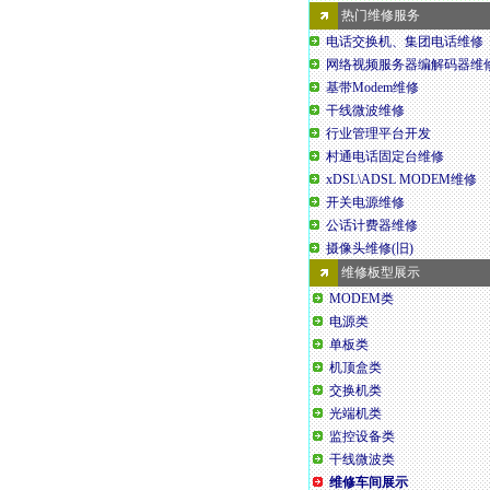
热门维修服务
电话交换机、集团电话维修
网络视频服务器编解码器维
基带Modem维修
干线微波维修
行业管理平台开发
村通电话固定台维修
xDSL\ADSL MODEM维修
开关电源维修
公话计费器维修
摄像头维修(旧)
维修板型展示
MODEM类
电源类
单板类
机顶盒类
交换机类
光端机类
监控设备类
干线微波类
维修车间展示