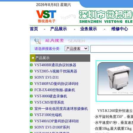
2026年8月8日 星期六
首页
-
产品展示
-
业务展示
-
维修中心
请选择搜索分类:
产品展示
VST480BR通讯协议转换器
VST2005-A视频干扰隔离器
SONY EVI-D31
VST480PAD曼码协议译码转
FCB-EX400控制板-摄象机
VST-8000硬盘录像机
VST-CMS管理系统
室外一体化低照度高速球形摄像机
VST-K1260室外恒速
VST-F1000光端机
·水平旋转角度350°，垂直
VST480ADP曼码协议译码转
·水平速度6°/秒，垂直速度
SONY EVI-D100P系列
·自重10kg,最大载重15kg