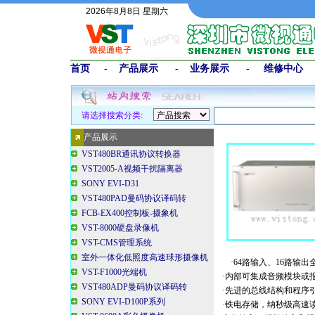
2026年8月8日 星期六
首页
-
产品展示
-
业务展示
-
维修中心
请选择搜索分类:
产品展示
VST480BR通讯协议转换器
VST2005-A视频干扰隔离器
SONY EVI-D31
VST480PAD曼码协议译码转
FCB-EX400控制板-摄象机
VST-8000硬盘录像机
VST-CMS管理系统
室外一体化低照度高速球形摄像机
·64路输入、16路输出
VST-F1000光端机
·内部可集成音频模块或
VST480ADP曼码协议译码转
·先进的总线结构和程序
SONY EVI-D100P系列
·铁电存储，纳秒级高速