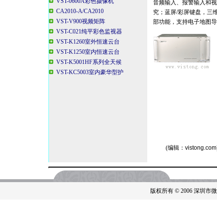
VST-0600A彩色摄像机
音频输入、报警输入和视
CA2010-A/CA2010
究；蓝屏/彩屏键盘，三
VST-V900视频矩阵
部功能，支持电子地图导
VST-C021纯平彩色监视器
VST-K1260室外恒速云台
VST-K1250室内恒速云台
VST-K5001HF系列全天候
VST-KC5003室内豪华型护
(编辑：
vistong.com
版权所有 © 2006 深圳