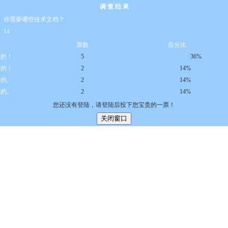
调 查 结 果
你需要哪些技术文档？
14
项
票数
百分比
面的！
5
36%
面的！
2
14%
面的。
2
14%
面的。
2
14%
您还没有登陆，请登陆后投下您宝贵的一票！